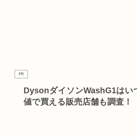
PR
DysonダイソンWashG1
値で買える販売店舗も調査！