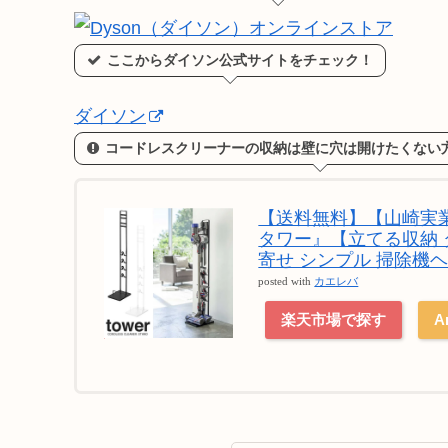
ここからダイソン公式サイトをチェック！
ダイソン
コードレスクリーナーの収納は壁に穴は開けたくない
【送料無料】【山崎実業
タワー』【立てる収納 ダ
寄せ シンプル 掃除機
posted with
カエレバ
楽天市場で探す
A