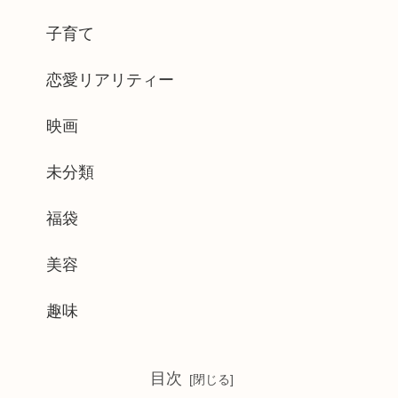
子育て
恋愛リアリティー
映画
未分類
福袋
美容
趣味
目次