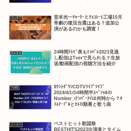
堂本光一ﾁｬｰﾘｰとﾁｮｺﾚｰﾄ工場10月
エンタメ
帝劇の復活当選はある？追加公
演があるのかも調査！
24時間ﾃﾚﾋﾞ夜もﾋｯﾊﾟﾚ2023見逃
エンタメ
し配信はTverで見られる？生放
送/動画配信の視聴方法を紹介
ｶｳﾝﾄﾀﾞｳﾝCDTVﾗｲﾌﾞﾗｲﾌﾞ
TOBE
2024/4/1の4時間半ｽﾍﾟｼｬﾙの
Number_iﾅﾝﾊﾞｰｱｲは何時から？ﾀ
ｲﾑﾃｰﾌﾞﾙとｾﾄﾘ/順番と歌う曲
ベストヒット歌謡祭
エンタメ
BESTHITS2023出演者とタイム