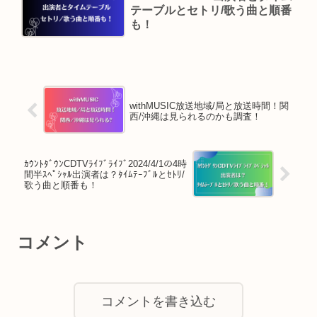
テーブルとセトリ/歌う曲と順番
も！
withMUSIC放送地域/局と放送時間！関
西/沖縄は見られるのかも調査！
ｶｳﾝﾄﾀﾞｳﾝCDTVﾗｲﾌﾞﾗｲﾌﾞ2024/4/1の4時
間半ｽﾍﾟｼｬﾙ出演者は？ﾀｲﾑﾃｰﾌﾞﾙとｾﾄﾘ/
歌う曲と順番も！
コメント
コメントを書き込む