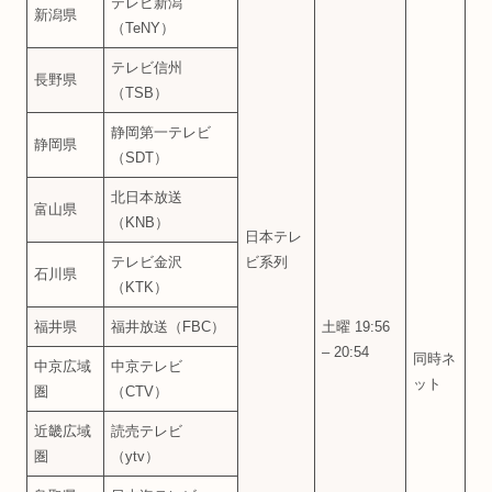
テレビ新潟
新潟県
（TeNY）
テレビ信州
長野県
（TSB）
静岡第一テレビ
静岡県
（SDT）
北日本放送
富山県
（KNB）
日本テレ
テレビ金沢
ビ系列
石川県
（KTK）
福井県
福井放送（FBC）
土曜 19:56
– 20:54
同時ネ
中京広域
中京テレビ
ット
圏
（CTV）
近畿広域
読売テレビ
圏
（ytv）