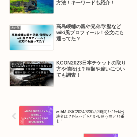
方法！キーワードも紹介！
高島崚輔の親や兄弟/学歴など
未分類
wiki風プロフィール！公文にも
通ってた？
KCON2023日本チケットの取り
エンタメ
方や値段は？種類や違いについ
ても調査！
withMUSIC2024/3/30の2時間ｽﾍﾟｼｬﾙ出
演者は？ﾀｲﾑﾃｰﾌﾞﾙとｾﾄﾘ/歌う曲と順番
も！