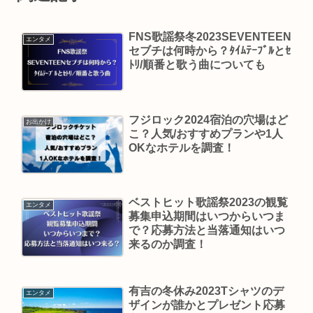
FNS歌謡祭冬2023SEVENTEEN
エンタメ
セブチは何時から？ﾀｲﾑﾃｰﾌﾞﾙとｾ
ﾄﾘ/順番と歌う曲についても
フジロック2024宿泊の穴場はど
お出かけ
こ？人気/おすすめプランや1人
OKなホテルを調査！
ベストヒット歌謡祭2023の観覧
エンタメ
募集申込期間はいつからいつま
で？応募方法と当落通知はいつ
来るのか調査！
有吉の冬休み2023Tシャツのデ
エンタメ
ザインが誰かとプレゼント応募