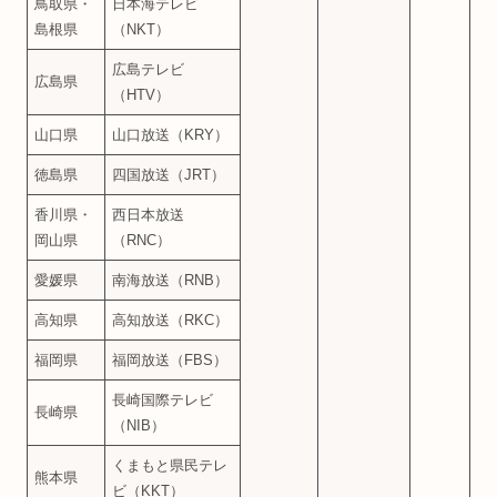
鳥取県・
日本海テレビ
島根県
（NKT）
広島テレビ
広島県
（HTV）
山口県
山口放送（KRY）
徳島県
四国放送（JRT）
香川県・
西日本放送
岡山県
（RNC）
愛媛県
南海放送（RNB）
高知県
高知放送（RKC）
福岡県
福岡放送（FBS）
長崎国際テレビ
長崎県
（NIB）
くまもと県民テレ
熊本県
ビ（KKT）