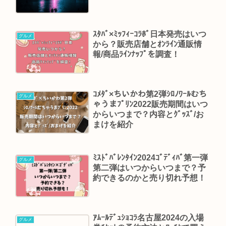
ｽﾀﾊﾞ×ﾐｯﾌｨｰｺﾗﾎﾞ日本発売はいつ
グルメ
から？販売店舗とｵﾝﾗｲﾝ通販情
報/商品ﾗｲﾝﾅｯﾌﾟを調査！
ｺﾒﾀﾞ×ちいかわ第2弾ｼﾛﾉﾜｰﾙむち
グルメ
ゃうまﾌﾟﾘﾝ2022販売期間はいつ
からいつまで？内容とｸﾞｯｽﾞ/お
まけを紹介
ﾐｽﾄﾞﾊﾞﾚﾝﾀｲﾝ2024ｺﾞﾃﾞｨﾊﾞ第一弾
グルメ
第二弾はいつからいつまで？予
約できるのかと売り切れ予想！
ｱﾑｰﾙﾃﾞｭｼｮｺﾗ名古屋2024の入場
グルメ