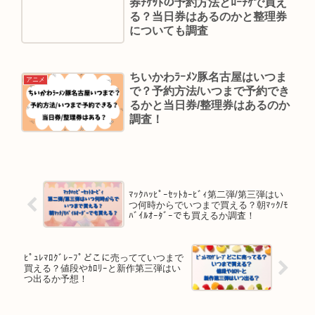
券ﾁｹｯﾄの予約方法とﾛｰﾁｹで買え
る？当日券はあるのかと整理券
についても調査
ちいかわﾗｰﾒﾝ豚名古屋はいつま
アニメ
で？予約方法/いつまで予約でき
るかと当日券/整理券はあるのか
調査！
ﾏｯｸﾊｯﾋﾟｰｾｯﾄｶｰﾋﾞｨ第二弾/第三弾はい
つ何時からでいつまで買える？朝ﾏｯｸ/ﾓ
ﾊﾞｲﾙｵｰﾀﾞｰでも買えるか調査！
ﾋﾟｭﾚﾏﾛｸﾞﾚｰﾌﾟどこに売ってていつまで
買える？値段やｶﾛﾘｰと新作第三弾はい
つ出るか予想！