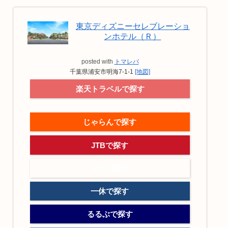
東京ディズニーセレブレーショ
ンホテル（Ｒ）
posted with
トマレバ
千葉県浦安市明海7-1-1
[地図]
楽天トラベルで探す
じゃらんで探す
JTBで探す
kntで探す
一休で探す
るるぶで探す