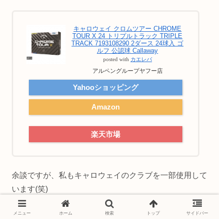
キャロウェイ クロムツアー CHROME
TOUR X 24 トリプルトラック TRIPLE
TRACK 7193108290 2ダース 24球入 ゴ
ルフ 公認球 Callaway
posted with
カエレバ
アルペングループヤフー店
Yahooショッピング
Amazon
楽天市場
余談ですが、私もキャロウェイのクラブを一部使用して
います(笑)
メニュー
ホーム
検索
トップ
サイドバー
ボールもつかまりやすく、打ちやすいので、大好きなブ