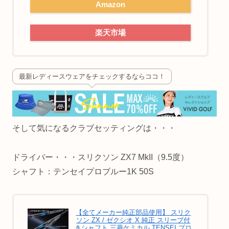
Amazon
楽天市場
最新レディースウェアをチェックするならココ！
そして気になるクラブセッティングは・・・
ドライバー・・・スリクソン ZX7 MkII（9.5度）
シャフト：テンセイプロブルー1K 50S
【全てメーカー純正部品使用】 スリク
ソン ZX / ゼクシオ X 純正 スリーブ付
きシャフト 三菱ケミカル TENSEI プロ