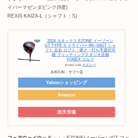
イバーマゼンダピンク(9度)
REXIS KAIZA-L（シャフト：S)
2024 ヨネックス EZONE イーゾーン
GT TYPE S ドライバー RK−04GT シャ
フト 左右 ロフト・硬さ・打ち手選択可
能 フィッティングスタジオ店舗
YONEX ゴルフ
posted with
カエレバ
JUKO.IN・ヤフー店
Yahooショッピング
Amazon
楽天市場
フェアウェイウッド
・・・EZONE(イーゾーン)GT フェ