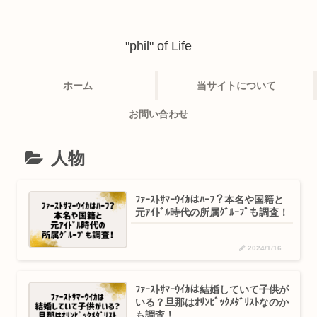
"phil" of Life
ホーム
当サイトについて
お問い合わせ
人物
ﾌｧｰｽﾄｻﾏｰｳｲｶはﾊｰﾌ？本名や国籍と
元ｱｲﾄﾞﾙ時代の所属ｸﾞﾙｰﾌﾟも調査！
2024/1/16
ﾌｧｰｽﾄｻﾏｰｳｲｶは結婚していて子供が
いる？旦那はｵﾘﾝﾋﾟｯｸﾒﾀﾞﾘｽﾄなのか
も調査！