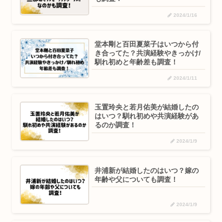
2024/1/16
堂本剛と百田夏菜子はいつから付
き合ってた？共演経験やきっかけ/
馴れ初めと年齢差も調査！
2024/1/11
玉置玲央と若月佑美が結婚したの
はいつ？馴れ初めや共演経験があ
るのか調査！
2024/1/9
井浦新が結婚したのはいつ？嫁の
年齢や父についても調査！
2024/1/9