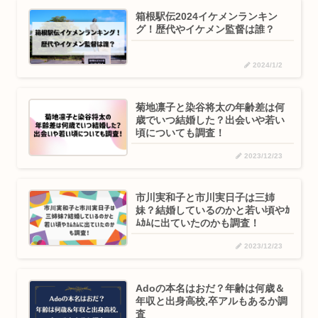
箱根駅伝2024イケメンランキン
グ！歴代やイケメン監督は誰？
2024/1/2
菊地凛子と染谷将太の年齢差は何
歳でいつ結婚した？出会いや若い
頃についても調査！
2023/12/23
市川実和子と市川実日子は三姉
妹？結婚しているのかと若い頃やｶ
ﾑｶﾑに出ていたのかも調査！
2023/12/23
Adoの本名はおだ？年齢は何歳＆
年収と出身高校,卒アルもあるか調
査