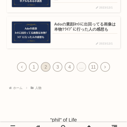
2023/12/1
Adoの素顔ﾈｯﾄに出回ってる画像は
本物?ﾗｲﾌﾞに行った人の感想も
2023/12/1
前
次
1
2
3
4
…
11
へ
へ
ホーム
人物
"phil" of Life