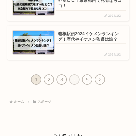
ｯﾄはどこ？東京都内で見るならコ
コ！
2024/1/2
箱根駅伝2024イケメンランキン
グ！歴代やイケメン監督は誰？
2024/1/2
次
1
2
3
…
5
へ
ホーム
スポーツ