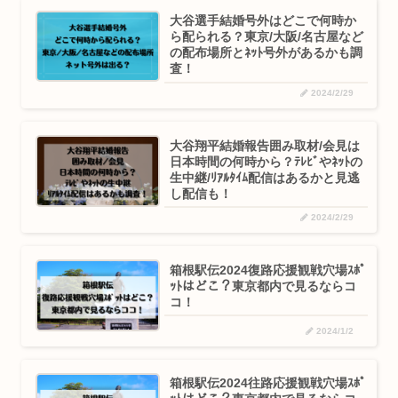
大谷選手結婚号外はどこで何時か
ら配られる？東京/大阪/名古屋など
の配布場所とﾈｯﾄ号外があるかも調
査！
2024/2/29
大谷翔平結婚報告囲み取材/会見は
日本時間の何時から？ﾃﾚﾋﾞやﾈｯﾄの
生中継/ﾘｱﾙﾀｲﾑ配信はあるかと見逃
し配信も！
2024/2/29
箱根駅伝2024復路応援観戦穴場ｽﾎﾟ
ｯﾄはどこ？東京都内で見るならコ
コ！
2024/1/2
箱根駅伝2024往路応援観戦穴場ｽﾎﾟ