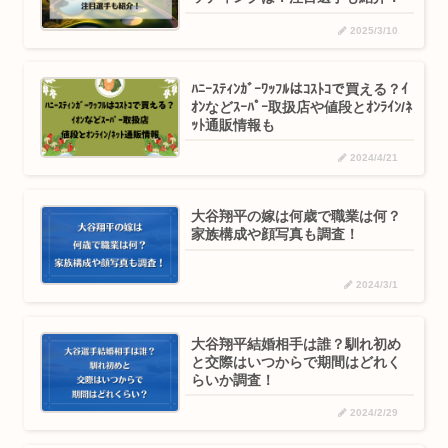
2025/3/10
ﾊﾆｰｽﾃｨﾝｶﾞｰﾜｯﾌﾙはｺｽﾄｺで買える？ｲ
ｵﾝなどｽｰﾊﾟｰ取扱店や値段とｵﾝﾗｲﾝ/ﾈ
ｯﾄ通販情報も
2024/4/21
大谷翔平の嫁は何歳で職業は何？
家族構成や顔写真も調査！
2024/3/1
大谷翔平結婚相手は誰？馴れ初め
と交際はいつからで期間はどれく
らいか調査！
2024/2/29