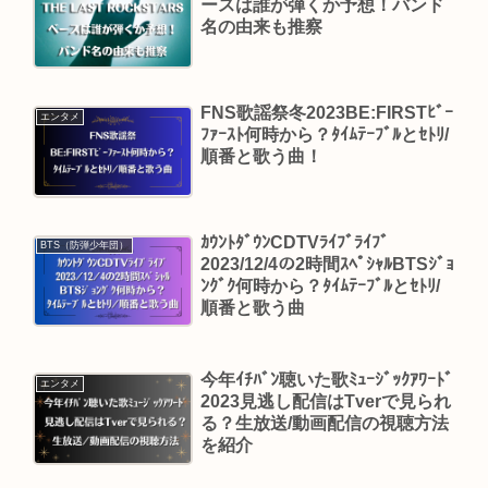
ースは誰が弾くか予想！バンド
名の由来も推察
FNS歌謡祭冬2023BE:FIRSTﾋﾞｰ
エンタメ
ﾌｧｰｽﾄ何時から？ﾀｲﾑﾃｰﾌﾞﾙとｾﾄﾘ/
順番と歌う曲！
ｶｳﾝﾄﾀﾞｳﾝCDTVﾗｲﾌﾞﾗｲﾌﾞ
BTS（防弾少年団）
2023/12/4の2時間ｽﾍﾟｼｬﾙBTSｼﾞｮ
ﾝｸﾞｸ何時から？ﾀｲﾑﾃｰﾌﾞﾙとｾﾄﾘ/
順番と歌う曲
今年ｲﾁﾊﾞﾝ聴いた歌ﾐｭｰｼﾞｯｸｱﾜｰﾄﾞ
エンタメ
2023見逃し配信はTverで見られ
る？生放送/動画配信の視聴方法
を紹介