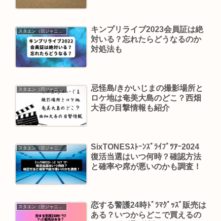
キンプリライブ2023会員証は絶
スタエン（旧ジャニーズ）
対いる？忘れたらどうなるのか
対処法も
忌怪島/きかいじまの撮影場所と
スタエン（旧ジャニーズ）
ロケ地は奄美大島のどこ？西畑
大吾の目撃情報も紹介
SixTONESｽﾄｰﾝｽﾞﾗｲﾌﾞﾂｱｰ2024
スタエン（旧ジャニーズ）
復活当選はいつ何時？確認方法
と確率や席が悪いのかも調査！
恋する警護24時ﾄﾞﾗﾏｸﾞｯｽﾞ販売は
スタエン（旧ジャニーズ）
ある？いつからどこで買えるの