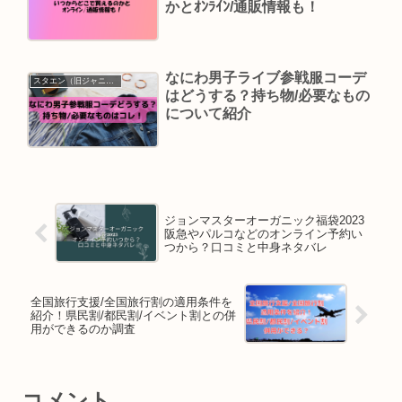
かとｵﾝﾗｲﾝ/通販情報も！
なにわ男子ライブ参戦服コーデ
スタエン（旧ジャニーズ）
はどうする？持ち物/必要なもの
について紹介
ジョンマスターオーガニック福袋2023
阪急やパルコなどのオンライン予約い
つから？口コミと中身ネタバレ
全国旅行支援/全国旅行割の適用条件を
紹介！県民割/都民割/イベント割との併
用ができるのか調査
コメント