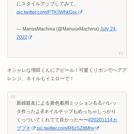
にスタイルアップしてみて。
pic.twitter.com/PTKJWhkGsc
— ManusMachina (@ManusxMachina)
July 24,
2022
オシャレな増田くんにアピール！可愛くリボンでヘアア
レンジ、ネイルもイエローで！
新婦親友による黄色着用ミッション💪💪バレッ
タ作ったよ✌️ネイルチップもめっちゃしっかり
くっついてくれてて良かった〜〜
#20201114カ
ブプチ
pic.twitter.com/R6zSZltMhv