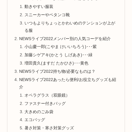
動きやすい服装
スニーカーやペタンコ靴
いつもよりちょっとかわいめのテンションが上が
る服
NEWSライブ2022メンバー別の人気コーデを紹介
小山慶一郎(こやま けいいちろう)･･･紫
加藤シゲアキ(かとう しげあき)･･･緑
増田貴久(ますだ たかひさ)･･･黄色
NEWSライブ2022持ち物/必要なものは？
NEWSライブ2022あったら便利/お役立ちグッズも紹
介
オペラグラス（双眼鏡）
ファスナー付きバッグ
大きめのごみ袋
エコバッグ
暑さ対策・寒さ対策グッズ