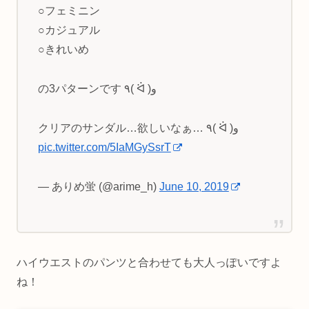
○フェミニン
○カジュアル
○きれいめ
の3パターンです ٩( ᐛ )و
クリアのサンダル…欲しいなぁ… ٩( ᐛ )و
pic.twitter.com/5IaMGySsrT
— ありめ蛍 (@arime_h)
June 10, 2019
ハイウエストのパンツと合わせても大人っぽいですよ
ね！