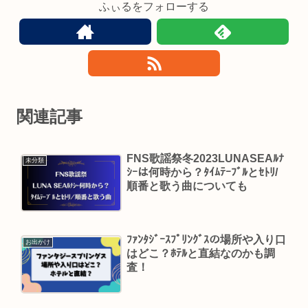
ふぃるをフォローする
関連記事
FNS歌謡祭冬2023LUNASEAﾙﾅ
未分類
ｼｰは何時から？ﾀｲﾑﾃｰﾌﾞﾙとｾﾄﾘ/
順番と歌う曲についても
ﾌｧﾝﾀｼﾞｰｽﾌﾟﾘﾝｸﾞｽの場所や入り口
お出かけ
はどこ？ﾎﾃﾙと直結なのかも調
査！