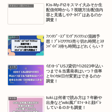
Kis-My-Ft2キスマイ大みそか生
スタエン（旧ジャニーズ）
配信何時から？視聴方法/配信内
容と見逃しやｱｰｶｲﾌﾞはあるのか
調査！
ﾌｧﾝﾀｼﾞｰｽﾌﾟﾘﾝｸﾞｱﾄﾗｸｼｮﾝ混雑予
お出かけ
想！ﾌﾟﾚﾐｱｱｸｾｽ売り切れ時間とｽﾀ
ﾝﾊﾞｲﾊﾟｽ待ち時間はどれくらい？
ｲｵﾝｶｰﾄﾞUSJ貸切ﾅｲﾄ2023申込い
未分類
つまで＆当選発表はいつ？倍率
とｷｬﾝｾﾙ/日付変更はできるのか
調査！
tuki.は何者で読み方は？年齢や
未分類
出身などwiki風ﾌﾟﾛﾌｨｰﾙと顔ﾊﾞﾚ
しているのかも調査！