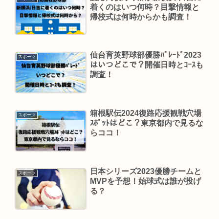
着くのはいつ何時？目撃情報と
帰校式は何時からかも調査！
仙台育英野球部優勝ﾊﾟﾚｰﾄﾞ2023
スポーツ
はいつどこで？開催日時とｺｰｽも
調査！
箱根駅伝2024復路応援観戦穴場
スポーツ
ｽﾎﾟｯﾄはどこ？東京都内で見るな
らココ！
日本シリーズ2023優勝チームと
スポーツ
MVPを予想！始球式は誰が投げ
る？