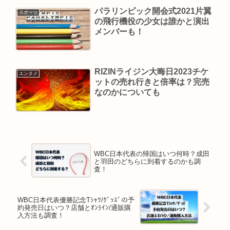
パラリンピック開会式2021片翼
スポーツ
の飛行機役の少女は誰かと演出
メンバーも！
RIZINライジン大晦日2023チケ
エンタメ
ットの売れ行きと倍率は？完売
なのかについても
WBC日本代表の帰国はいつ何時？成田
と羽田のどちらに到着するのかも調
査！
WBC日本代表優勝記念Tｼｬﾂ/ｸﾞｯｽﾞの予
約発売日はいつ？店舗とｵﾝﾗｲﾝ/通販購
入方法も調査！