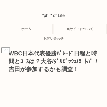
"phil" of Life
ホーム
当サイトについて
お問い合わせ
PR
WBC日本代表優勝ﾊﾟﾚｰﾄﾞ日程と時
間とｺｰｽは？大谷/ﾀﾞﾙﾋﾞｯｼｭ/ﾇｰﾄﾊﾞｰ/
吉田が参加するかも調査！