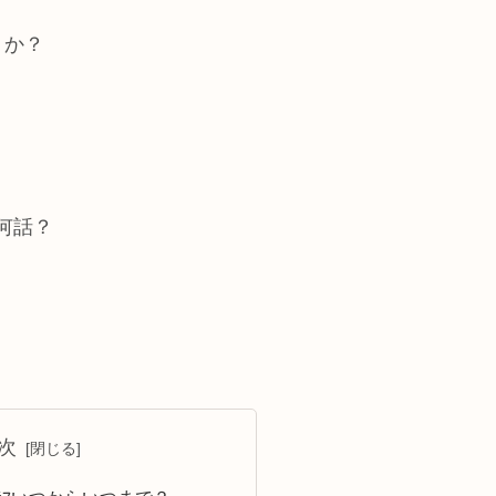
うか？
何話？
次