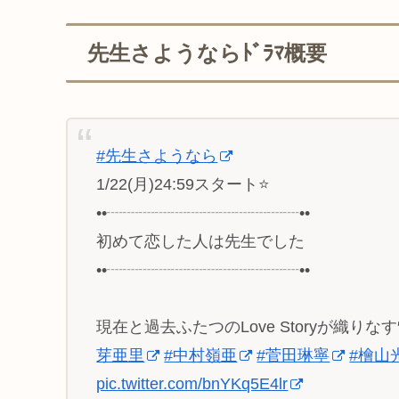
先生さようならﾄﾞﾗﾏ概要
#先生さようなら
1/22(月)24:59スタート⭐️
••┈┈┈┈┈┈┈┈┈┈┈┈••
初めて恋した人は先生でした
••┈┈┈┈┈┈┈┈┈┈┈┈••
現在と過去ふたつのLove Storyが織りな
芽亜里
#中村嶺亜
#菅田琳寧
#檜山
pic.twitter.com/bnYKq5E4lr