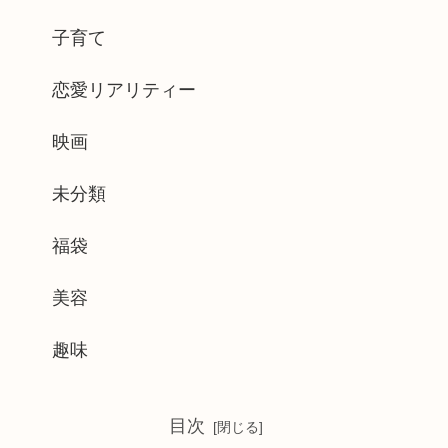
子育て
恋愛リアリティー
映画
未分類
福袋
美容
趣味
目次