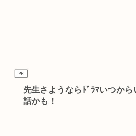
PR
先生さようならﾄﾞﾗﾏいつか
話かも！