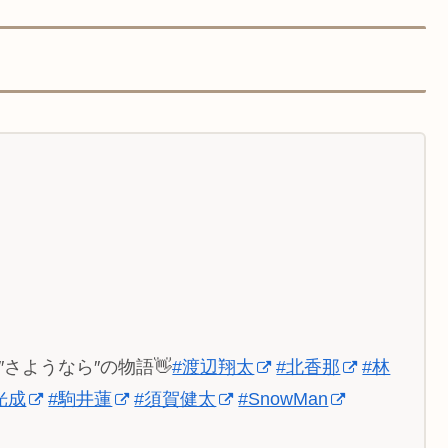
す″さようなら″の物語👋
#渡辺翔太
#北香那
#林
光成
#駒井蓮
#須賀健太
#SnowMan