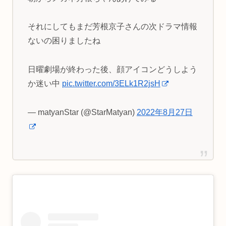
それにしてもまだ芳根京子さんの次ドラマ情報
ないの困りましたね
日曜劇場が終わった後、顔アイコンどうしよう
か迷い中
pic.twitter.com/3ELk1R2jsH
— matyanStar (@StarMatyan)
2022年8月27日