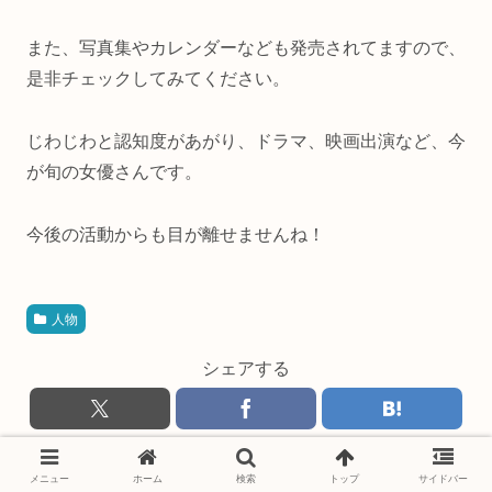
また、写真集やカレンダーなども発売されてますので、
是非チェックしてみてください。
じわじわと認知度があがり、ドラマ、映画出演など、今
が旬の女優さんです。
今後の活動からも目が離せませんね！
人物
シェアする
メニュー
ホーム
検索
トップ
サイドバー