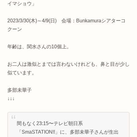
イマショウ」
2023/3/30(木)～4/9(日) 会場：Bunkamuraシアターコ
クーン
年齢は、関水さんの10個上。
お二人は激似とまでは言わないけれども、鼻と目が少し
似ています。
多部未華子
↓↓↓
間もなく23:15〜テレビ朝日系
「SmaSTATION!!」に、多部未華子さんが生出