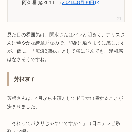
— 阿久理 (@kunu_1)
2021年8月30日
見た目の雰囲気は、関水さんはパッと明るく、アリスさ
んは華やかな綺麗系なので、印象は違うように感じます
が、
仮に、「広瀬3姉妹」として横に並んでも、違和感
はなさそうですね。
芳根京子
芳根さんは、4月から主演としてドラマ出演することが
決まりました。
「それってパクリじゃないですか？」（日本テレビ系
列・水曜）