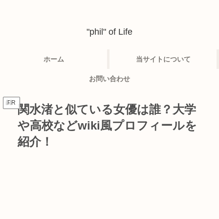
"phil" of Life
ホーム
当サイトについて
お問い合わせ
PR
関水渚と似ている女優は誰？大学
や高校などwiki風プロフィールを
紹介！