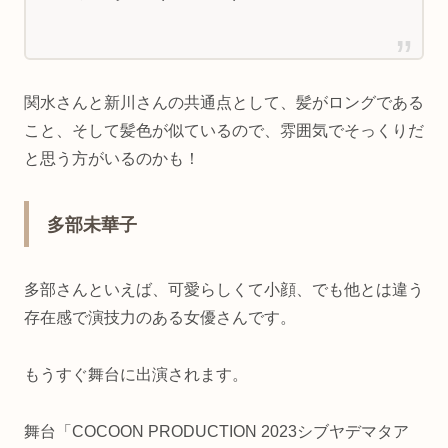
関水さんと新川さんの共通点として、髪がロングである
こと、そして髪色が似ているので、雰囲気でそっくりだ
と思う方がいるのかも！
多部未華子
多部さんといえば、
可愛らしくて小顔、でも他とは違う
存在感で演技力のある女優さんです。
もうすぐ舞台に出演されます。
舞台「COCOON PRODUCTION 2023シブヤデマタア