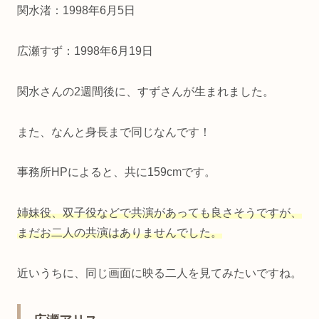
関水渚：1998年6月5日
広瀬すず：1998年6月19日
関水さんの2週間後に、すずさんが生まれました。
また、なんと身長まで同じなんです！
事務所HPによると、共に159cmです。
姉妹役、双子役などで共演があっても良さそうですが、
まだお二人の共演はありませんでした。
近いうちに、同じ画面に映る二人を見てみたいですね。