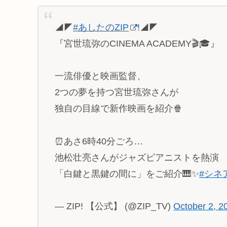
◢◤
#あしたのZIP
!◢◤
『宮世琉弥のCINEMA ACADEMY🎬🎓』
一流俳優と映画監督、
2つの夢を持つ宮世琉弥さんが
独自の目線で新作映画を紹介🍿
⏰あさ6時40分ごろ…
池松壮亮さんがジャズピアニストを熱演
「白鍵と黒鍵の間に」をご紹介🎹✨
#シネ
— ZIP! 【公式】 (@ZIP_TV)
October 2, 2