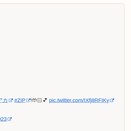
アカ
#ZIP
!🤲🏻💕
pic.twitter.com/IXfj8RFIKy
023