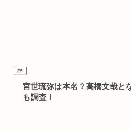
PR
宮世琉弥は本名？高橋文哉と
も調査！