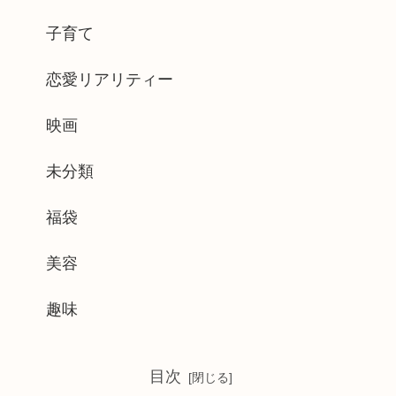
子育て
恋愛リアリティー
映画
未分類
福袋
美容
趣味
目次