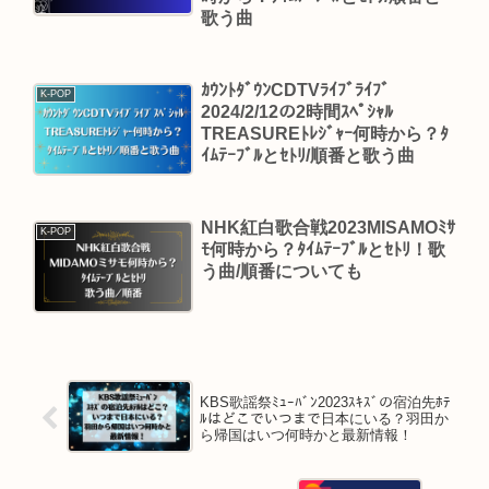
歌う曲
ｶｳﾝﾄﾀﾞｳﾝCDTVﾗｲﾌﾞﾗｲﾌﾞ
K-POP
2024/2/12の2時間ｽﾍﾟｼｬﾙ
TREASUREﾄﾚｼﾞｬｰ何時から？ﾀ
ｲﾑﾃｰﾌﾞﾙとｾﾄﾘ/順番と歌う曲
NHK紅白歌合戦2023MISAMOﾐｻ
K-POP
ﾓ何時から？ﾀｲﾑﾃｰﾌﾞﾙとｾﾄﾘ！歌
う曲/順番についても
KBS歌謡祭ﾐｭｰﾊﾞﾝ2023ｽｷｽﾞの宿泊先ﾎﾃ
ﾙはどこでいつまで日本にいる？羽田か
ら帰国はいつ何時かと最新情報！