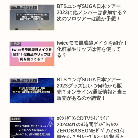
BTSユンギSUGA日本ツアー
BTS（防弾少年団）
2023に他メンバーは参加する？
次のソロツアーは誰か予想！
twiceモモ風涙袋メイクを紹介！
K-POP
化粧品やリップは何を使って
る？
BTSユンギSUGA日本ツアー
BTS（防弾少年団）
2023グッズはいつ何時から販
売？オンライン/通販情報と当日
販売があるのか調査！
ｶｳﾝﾄﾀﾞｳﾝCDTVﾗｲﾌﾞﾗｲﾌﾞ
K-POP
2024/4/1の4時間半ｽﾍﾟｼｬﾙの
ZEROBASEONEｾﾞﾍﾞﾜﾝZB1何
時から？ﾀｲﾑﾃｰﾌﾞﾙとｾﾄﾘ/順番と