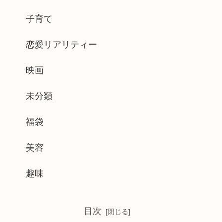
子育て
恋愛リアリティー
映画
未分類
福袋
美容
趣味
目次