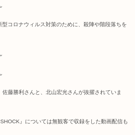
ん
ンオフ）→新型コロナウィルス対策のために、殺陣や階段落ちを
ん
ん
り、佐藤勝利さんと、北山宏光さんが抜擢されていま
less SHOCK』については無観客で収録をした動画配信も