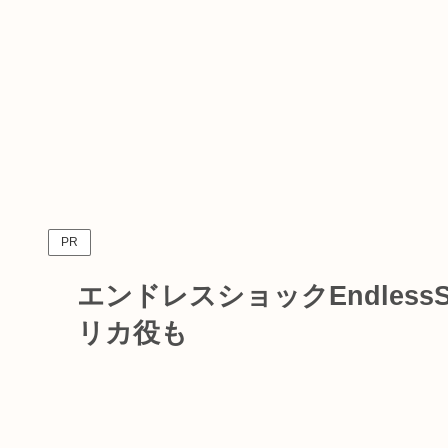
PR
エンドレスショックEndles
リカ役も