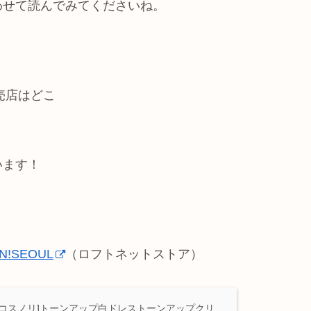
わせて読んでみてくださいね。
扱販売店はどこ
います！
!SEOUL
（ロフトネットストア）
RI/コスノリ]トーンアップ白ドレストーンアップクリ