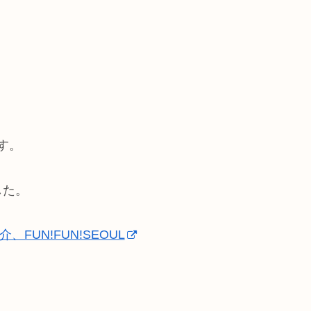
ます。
した。
UN!FUN!SEOUL