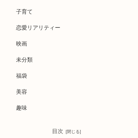
子育て
恋愛リアリティー
映画
未分類
福袋
美容
趣味
目次