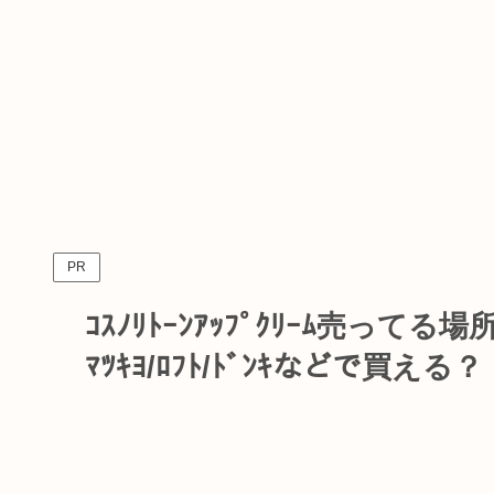
PR
ｺｽﾉﾘﾄｰﾝｱｯﾌﾟｸﾘｰﾑ売っ
ﾏﾂｷﾖ/ﾛﾌﾄ/ﾄﾞﾝｷなどで買える？