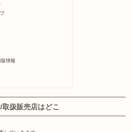
シ
プ
ﾑの通販情報
る場所/取扱販売店はどこ