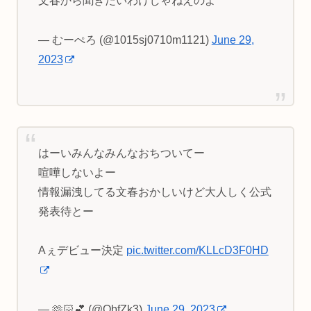
文春から聞きたいわけじゃねえのよ
— むーぺろ (@1015sj0710m1121)
June 29,
2023
はーいみんなみんなおちついてー
喧嘩しないよー
情報漏洩してる文春おかしいけど大人しく公式
発表待とー
Aぇデビュー決定
pic.twitter.com/KLLcD3F0HD
— 🫶🏻💕 (@ObfZk3)
June 29, 2023