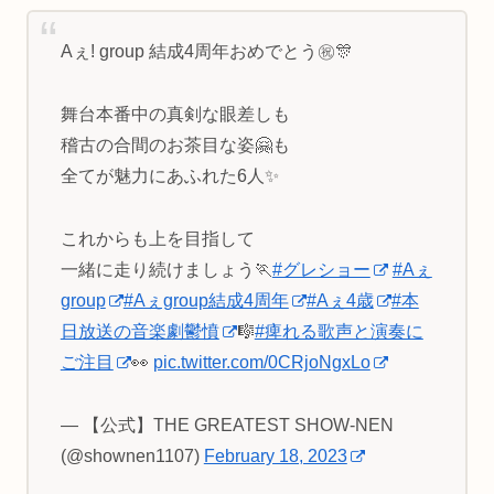
Aぇ! group 結成4周年おめでとう㊗️🎊
舞台本番中の真剣な眼差しも
稽古の合間のお茶目な姿🤗も
全てが魅力にあふれた6人✨
これからも上を目指して
一緒に走り続けましょう🏃
#グレショー
#Aぇ
group
#Aぇgroup結成4周年
#Aぇ4歳
#本
日放送の音楽劇鬱憤
🎼
#痺れる歌声と演奏に
ご注目
👀
pic.twitter.com/0CRjoNgxLo
— 【公式】THE GREATEST SHOW-NEN
(@shownen1107)
February 18, 2023