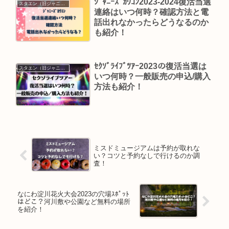
ｼﾞｬﾆｰｽﾞｶｳｺﾝ2023-2024復活当選
スタエン（旧ジャニーズ）
連絡はいつ何時？確認方法と電
話出れなかったらどうなるのか
も紹介！
ｾｸｿﾞﾗｲﾌﾞﾂｱｰ2023の復活当選は
スタエン（旧ジャニーズ）
いつ何時？一般販売の申込/購入
方法も紹介！
ミスドミュージアムは予約が取れな
い？コツと予約なしで行けるのか調
査！
なにわ淀川花火大会2023の穴場ｽﾎﾟｯﾄ
はどこ？河川敷や公園など無料の場所
を紹介！