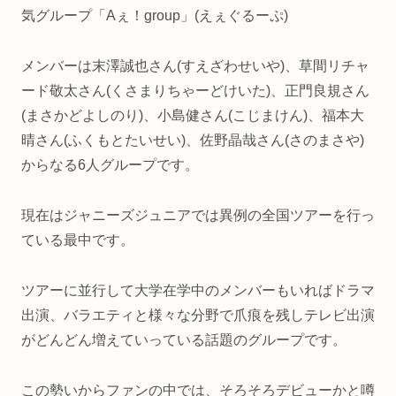
気グループ「Aぇ！group」(えぇぐるーぷ)
メンバーは末澤誠也さん(すえざわせいや)、草間リチャ
ード敬太さん(くさまりちゃーどけいた)、正門良規さん
(まさかどよしのり)、小島健さん(こじまけん)、福本大
晴さん(ふくもとたいせい)、佐野晶哉さん(さのまさや)
からなる6人グループです。
現在はジャニーズジュニアでは異例の全国ツアーを行っ
ている最中です。
ツアーに並行して大学在学中のメンバーもいればドラマ
出演、バラエティと様々な分野で爪痕を残しテレビ出演
がどんどん増えていっている話題のグループです。
この勢いからファンの中では、そろそろデビューかと噂