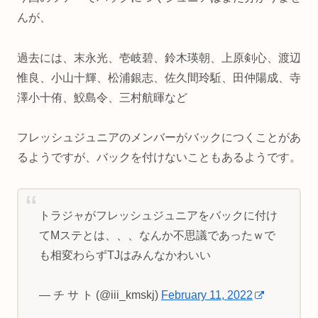
んが、
過去には、末永光、壱岐碧、鈴木瑛朝、上原剣心、渡辺
惟良、小山十輝、松浦銀志、佐久間玲駈、田仲陽成、寺
澤小十侑、鮫島令、三村航暉など
フレッシュジュニアのメンバーがバックにつくことがあ
るようですが、バックを付けないこともあるようです。
トラジャがフレッシュジュニアをバックに付け
てMステとは、、、なんか不思議であったｗで
も相変わらずTJはみんなかわいい
— チ サ ト (@iii_kmskj)
February 11, 2022