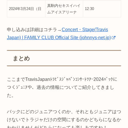
真駒内セキスイハイ
2024年3月24日（日
12:30
ムアイスアリーナ
申し込みは詳細はコチラ→
Concert・Stage(Travis
Japan) | FAMILY CLUB Official Site (johnnys-net.jp)
まとめ
ここまでTravisJapanﾄﾗﾋﾞｽｼﾞｬﾊﾟﾝｺﾝｻｰﾄﾂｱｰ2024ﾊﾞｯｸに
つくｼﾞｭﾆｱや、過去の情報についてご紹介してきまし
た。
バックにどのジュニアつくのか、それともジュニアはつ
けないでトラジャだけの空間にするのかどちらになるか
わかりませんがどちらになっても楽しみですね！