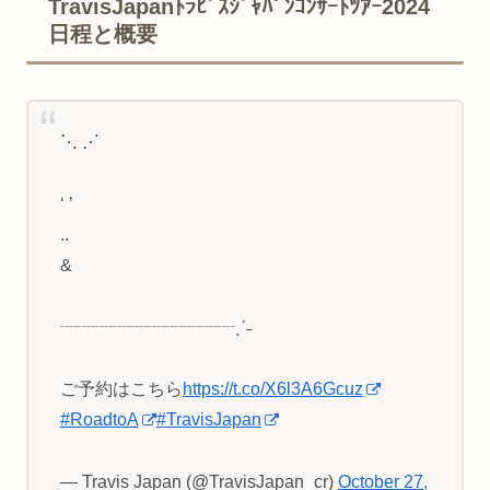
TravisJapanﾄﾗﾋﾞｽｼﾞｬﾊﾟﾝｺﾝｻｰﾄﾂｱｰ2024
日程と概要
⋱ ⋰
‘ ’
..
&
┈┈┈┈┈┈┈┈┈┈ˎˊ˗
ご予約はこちら
https://t.co/X6l3A6Gcuz
#RoadtoA
#TravisJapan
— Travis Japan (@TravisJapan_cr)
October 27,