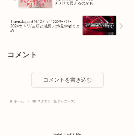
ｸﾞｽﾄｱで買えるのかも
TravisJapanﾄﾗﾋﾞｽｼﾞｬﾊﾟﾝｺﾝｻｰﾄﾂｱｰ
2024セトリ/曲順と感想レポ/見学者まと
め！
コメント
コメントを書き込む
ホーム
スタエン（旧ジャニーズ）