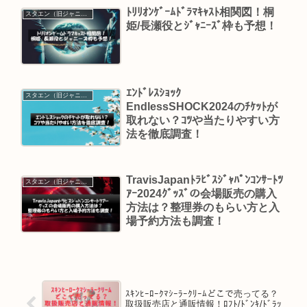
ﾄﾘﾘｵﾝｹﾞｰﾑﾄﾞﾗﾏｷｬｽﾄ相関図！桐
スタエン（旧ジャニーズ）
姫/長瀬役とｼﾞｬﾆｰｽﾞ枠も予想！
ｴﾝﾄﾞﾚｽｼｮｯｸ
スタエン（旧ジャニーズ）
EndlessSHOCK2024のﾁｹｯﾄが
取れない？ｺﾂや当たりやすい方
法を徹底調査！
TravisJapanﾄﾗﾋﾞｽｼﾞｬﾊﾟﾝｺﾝｻｰﾄﾂ
スタエン（旧ジャニーズ）
ｱｰ2024ｸﾞｯｽﾞの会場販売の購入
方法は？整理券のもらい方と入
場予約方法も調査！
ｽｷﾝﾋｰﾛｰｸﾏｼｰﾗｰｸﾘｰﾑどこで売ってる？
取扱販売店と通販情報！ﾛﾌﾄ/ﾄﾞﾝｷ/ﾄﾞﾗｯ