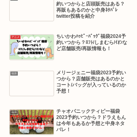
約いつからと店頭販売はある？
再販もあるのかと中身ﾈﾀﾊﾞﾚ
twitter投稿を紹介
ちいかわﾊｯﾋﾟｰﾊﾞｯｸﾞ福袋2024予
アニメ
約いつから？ﾛﾌﾄ/しまむら/ｲｵﾝな
ど店舗販売/再販情報も！
メリージェニー福袋2023予約い
福袋
つから？店舗販売はあるのかと
コート/バッグが入っているのか
予想！
チャオパニックティピー福袋
福袋
2023予約いつから？ドラえもん
は今年もあるか予想と中身ネタ
バレ！