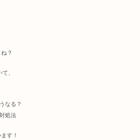
よね？
いて、
どうなる？
の対処法
います！