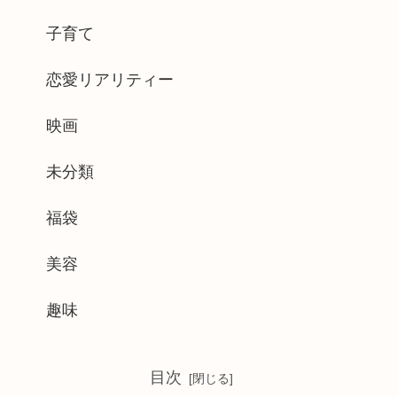
子育て
恋愛リアリティー
映画
未分類
福袋
美容
趣味
目次