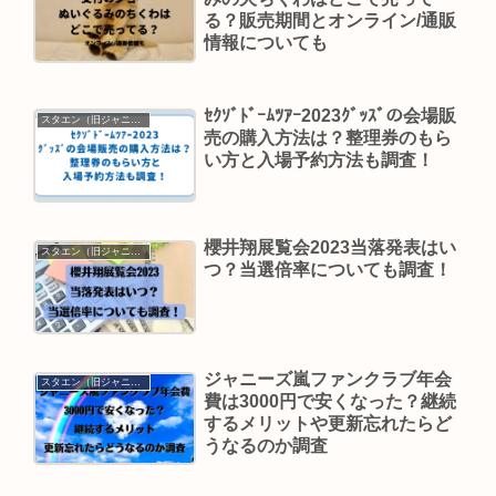
る？販売期間とオンライン/通販
情報についても
ｾｸｿﾞﾄﾞｰﾑﾂｱｰ2023ｸﾞｯｽﾞの会場販
スタエン（旧ジャニーズ）
売の購入方法は？整理券のもら
い方と入場予約方法も調査！
櫻井翔展覧会2023当落発表はい
スタエン（旧ジャニーズ）
つ？当選倍率についても調査！
ジャニーズ嵐ファンクラブ年会
スタエン（旧ジャニーズ）
費は3000円で安くなった？継続
するメリットや更新忘れたらど
うなるのか調査