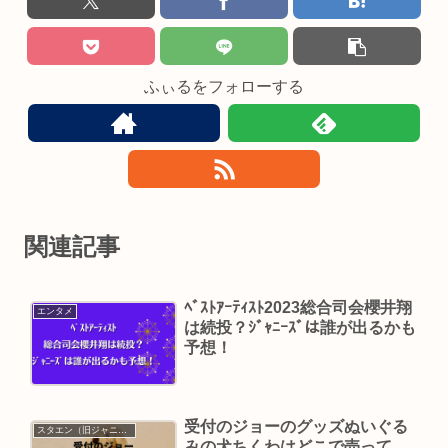
ふぃるをフォローする
関連記事
ﾍﾞｽﾄｱｰﾃｨｽﾄ2023総合司会櫻井翔
エンタメ
は続投？ｼﾞｬﾆｰｽﾞは誰が出るかも
予想！
受付のジョーのグッズぬいぐる
スタエン（旧ジャニーズ）
みの犬ちくわはどこで売って