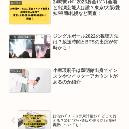
24時間ﾃﾚﾋﾞ2023募金ｲﾍﾞﾝﾄ会場
エンタメ
と出演芸能人は誰？東京/大阪/愛
知/福岡/札幌など調査！
ジングルボール2022の視聴方法
BTS（防弾少年団）
は？放送時間とBTSの出演が何
時かも！
小室瑛莉子は穎明館出身でイン
エンタメ
スタやツイッターアカウントが
あるのか紹介
日清ｶｯﾌﾟﾇｰﾄﾞﾙ専用計量ｶｯﾌﾟどこで買
える？ｺﾝﾋﾞﾆ/ﾈｯﾄ通販や売り切れ情報/
再販についても！