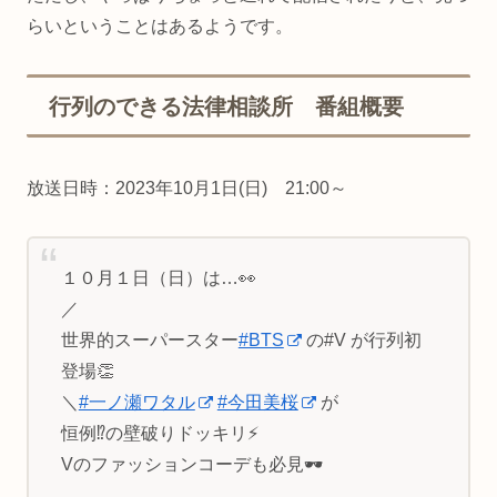
らいということはあるようです。
行列のできる法律相談所 番組概要
放送日時：2023年10月1日(日) 21:00～
１０月１日（日）は…👀
／
世界的スーパースター
#BTS
の#V が行列初
登場👏
＼
#一ノ瀬ワタル
#今田美桜
が
恒例⁉️の壁破りドッキリ⚡️
Vのファッションコーデも必見🕶️