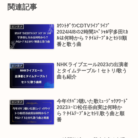
関連記事
ｶｳﾝﾄﾀﾞｳﾝCDTVﾗｲﾌﾞﾗｲﾌﾞ
エンタメ
2024/4/8の2時間ｽﾍﾟｼｬﾙ宇多田ﾋｶ
ﾙは何時から？ﾀｲﾑﾃｰﾌﾞﾙとｾﾄﾘ/順
番と歌う曲
NHKライブエール2023の出演者
エンタメ
とタイムテーブル！セトリ/歌う
曲も紹介
今年ｲﾁﾊﾞﾝ聴いた歌ﾐｭｰｼﾞｯｸｱﾜｰﾄﾞ
エンタメ
2023ﾕｰﾐﾝ松任谷由実は何時か
ら？ﾀｲﾑﾃｰﾌﾞﾙとｾﾄﾘ,歌う曲と順
番