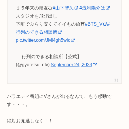
１５年来の親友🤝
#山下智久
#浅利陽介は
スタジオを飛び出し
下町でぶらり安くてイイもの旅⛩️
#BTS_V
#
行列のできる相談所
pic.twitter.com/JMi4gh5wic
— 行列のできる相談所【公式】
(@gyoretsu_ntv)
September 24, 2023
バラエティ番組にVさんが出るなんて、もう感動で
す・・・。
絶対お見逃しなく！！