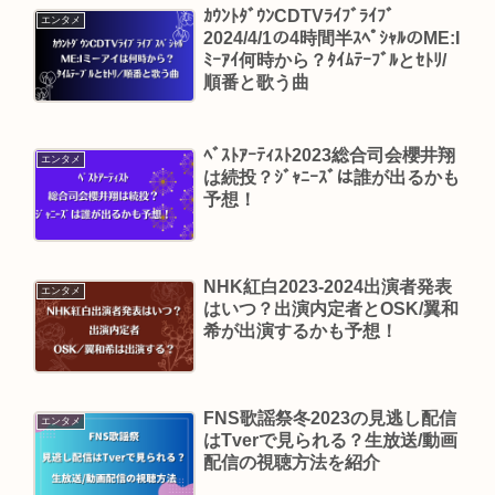
ｶｳﾝﾄﾀﾞｳﾝCDTVﾗｲﾌﾞﾗｲﾌﾞ
エンタメ
2024/4/1の4時間半ｽﾍﾟｼｬﾙのME:I
ﾐｰｱｲ何時から？ﾀｲﾑﾃｰﾌﾞﾙとｾﾄﾘ/
順番と歌う曲
ﾍﾞｽﾄｱｰﾃｨｽﾄ2023総合司会櫻井翔
エンタメ
は続投？ｼﾞｬﾆｰｽﾞは誰が出るかも
予想！
NHK紅白2023-2024出演者発表
エンタメ
はいつ？出演内定者とOSK/翼和
希が出演するかも予想！
FNS歌謡祭冬2023の見逃し配信
エンタメ
はTverで見られる？生放送/動画
配信の視聴方法を紹介