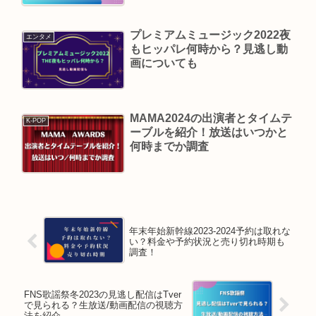
プレミアムミュージック2022夜
エンタメ
もヒッパレ何時から？見逃し動
画についても
MAMA2024の出演者とタイムテ
K-POP
ーブルを紹介！放送はいつかと
何時までか調査
年末年始新幹線2023-2024予約は取れな
い？料金や予約状況と売り切れ時期も
調査！
FNS歌謡祭冬2023の見逃し配信はTver
で見られる？生放送/動画配信の視聴方
法を紹介