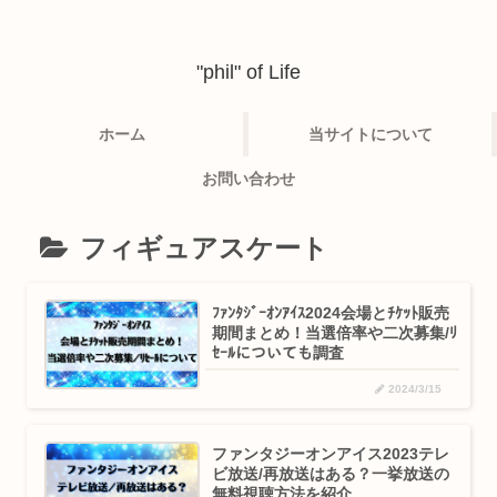
"phil" of Life
ホーム
当サイトについて
お問い合わせ
フィギュアスケート
ﾌｧﾝﾀｼﾞｰｵﾝｱｲｽ2024会場とﾁｹｯﾄ販売
期間まとめ！当選倍率や二次募集/ﾘ
ｾｰﾙについても調査
2024/3/15
ファンタジーオンアイス2023テレ
ビ放送/再放送はある？一挙放送の
無料視聴方法を紹介