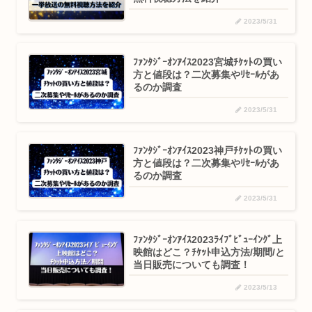
2023/5/31
ﾌｧﾝﾀｼﾞｰｵﾝｱｲｽ2023宮城ﾁｹｯﾄの買い
方と値段は？二次募集やﾘｾｰﾙがあ
るのか調査
2023/5/31
ﾌｧﾝﾀｼﾞｰｵﾝｱｲｽ2023神戸ﾁｹｯﾄの買い
方と値段は？二次募集やﾘｾｰﾙがあ
るのか調査
2023/5/31
ﾌｧﾝﾀｼﾞｰｵﾝｱｲｽ2023ﾗｲﾌﾞﾋﾞｭｰｲﾝｸﾞ上
映館はどこ？ﾁｹｯﾄ申込方法/期間/と
当日販売についても調査！
2023/5/13