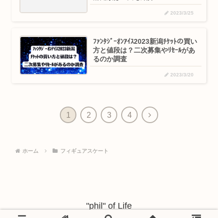
2023/3/25
ﾌｧﾝﾀｼﾞｰｵﾝｱｲｽ2023新潟ﾁｹｯﾄの買い
方と値段は？二次募集やﾘｾｰﾙがあ
るのか調査
2023/3/20
次
1
2
3
4
へ
ホーム
フィギュアスケート
"phil" of Life